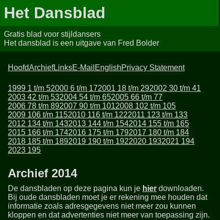
Het Dansblad
Gratis blad voor stijldansers
Het dansblad is een uitgave van Fred Bolder
Hoofd
Archief
Links
E-Mail
English
Privacy Statement
1999 1 t/m 5
2000 6 t/m 17
2001 18 t/m 29
2002 30 t/m 41
2003 42 t/m 53
2004 54 t/m 65
2005 66 t/m 77
2006 78 t/m 89
2007 90 t/m 101
2008 102 t/m 105
2009 106 t/m 115
2010 116 t/m 122
2011 123 t/m 133
2012 134 t/m 143
2013 144 t/m 154
2014 155 t/m 165
2015 166 t/m 174
2016 175 t/m 179
2017 180 t/m 184
2018 185 t/m 189
2019 190 t/m 192
2020 193
2021 194
2023 195
Archief 2014
De dansbladen op deze pagina kun je
hier
downloaden.
Bij oude dansbladen moet je er rekening mee houden dat
informatie zoals adresgegevens niet meer zou kunnen
kloppen en dat advertenties niet meer van toepassing zijn.