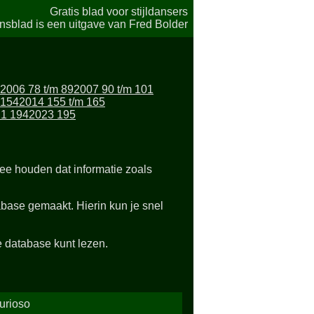
Gratis blad voor stijldansers
nsblad is een uitgave van Fred Bolder
2006 78 t/m 89
2007 90 t/m 101
 154
2014 155 t/m 165
1 194
2023 195
e houden dat informatie zoals
base gemaakt. Hierin kun je snel
 database kunt lezen.
urioso