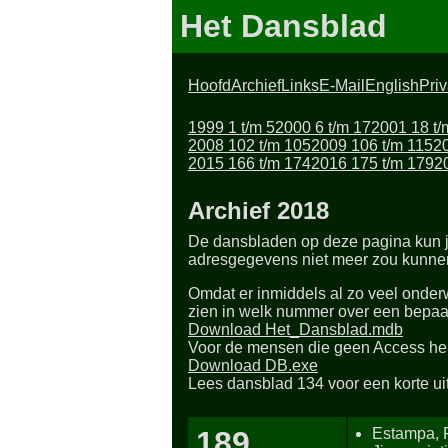
Het Dansblad
Hoofd
Archief
Links
E-Mail
English
Pri
1999 1 t/m 5
2000 6 t/m 17
2001 18 t/
2008 102 t/m 105
2009 106 t/m 115
2
2015 166 t/m 174
2016 175 t/m 179
2
Archief 2018
De dansbladen op deze pagina kun 
adresgegevens niet meer zou kunnen 
Omdat er inmiddels al zo veel onder
zien in welk nummer over een bepaa
Download Het_Dansblad.mdb
Voor de mensen die geen Access he
Download DB.exe
Lees dansblad 134 voor een korte ui
189
Estampa, F