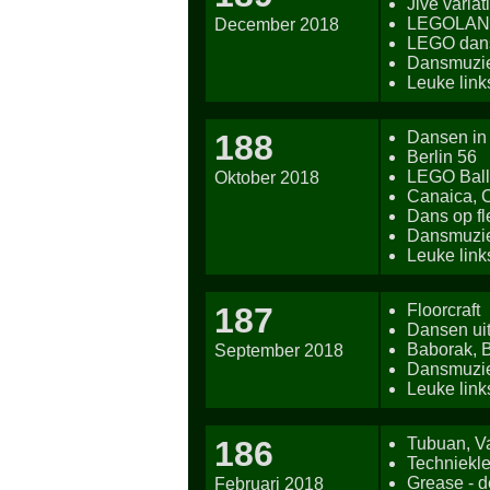
Jive variat
LEGOLA
December 2018
LEGO dan
Dansmuzie
Leuke link
188
Dansen in
Berlin 56
LEGO Ball
Oktober 2018
Canaica, C
Dans op f
Dansmuzie
Leuke link
187
Floorcraft
Dansen ui
Baborak, B
September 2018
Dansmuzie
Leuke link
186
Tubuan, Va
Techniekl
Grease - d
Februari 2018