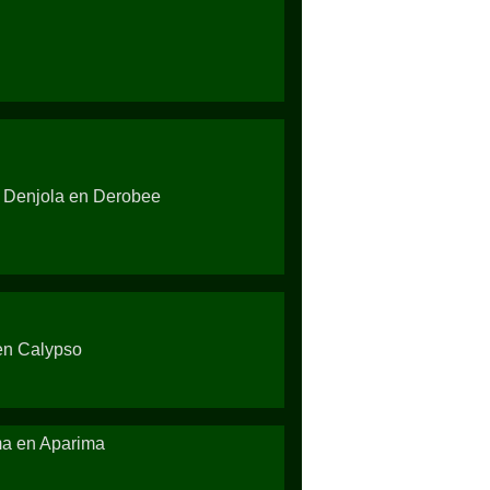
, Denjola en Derobee
 en Calypso
ma en Aparima