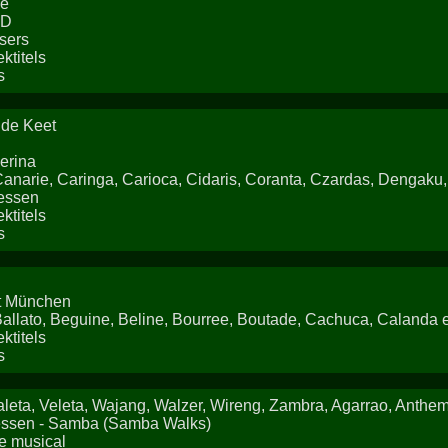
ie
ND
sers
ktitels
s
 de Keet
erina
anarie, Caringa, Carioca, Cidaris, Coranta, Czardas, Dengaku
lessen
ktitels
s
t München
allato, Beguine, Beline, Bourree, Boutade, Cachuca, Calanda
ktitels
s
leta, Veleta, Wajang, Walzer, Wireng, Zambra, Agarrao, Anthe
essen - Samba (Samba Walks)
e musical