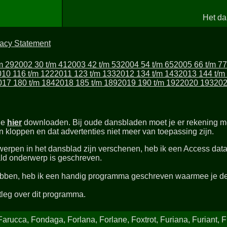
Het da
vacy Statement
m 29
2002 30 t/m 41
2003 42 t/m 53
2004 54 t/m 65
2005 66 t/m 77
010 116 t/m 122
2011 123 t/m 133
2012 134 t/m 143
2013 144 t/m
017 180 t/m 184
2018 185 t/m 189
2019 190 t/m 192
2020 193
202
je
hier
downloaden. Bij oude dansbladen moet je er rekening me
kloppen en dat advertenties niet meer van toepassing zijn.
werpen in het dansblad zijn verschenen, heb ik een Access data
ld onderwerp is geschreven.
bben, heb ik een handig programma geschreven waarmee je de
tleg over dit programma.
arucca, Fondaga, Forlana, Forlane, Foxtrot, Furiana, Furiant, F